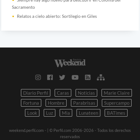
Sacramento
Relatos a cielo abierto: Sortilegio en Giles
Diario Perfil
Caras
Noticias
Marie Claire
Fortuna
Hombre
Parabrisas
Supercampo
Look
Luz
Mia
Lunateen
BATimes
weekend.perfil.com -
| © Perfil.com 2006-2026 - Todos los derechos
reservados