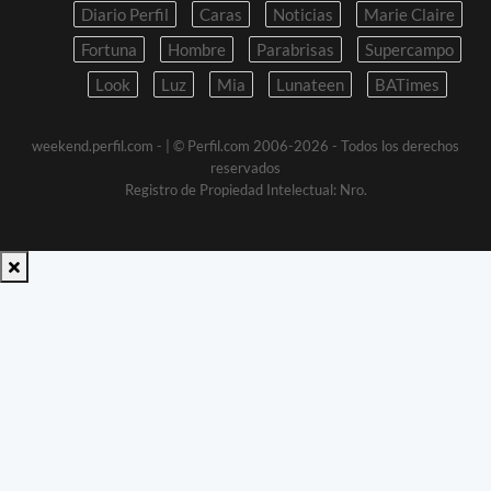
Diario Perfil
Caras
Noticias
Marie Claire
Fortuna
Hombre
Parabrisas
Supercampo
Look
Luz
Mia
Lunateen
BATimes
weekend.perfil.com -
| © Perfil.com 2006-2026 - Todos los derechos
reservados
Registro de Propiedad Intelectual: Nro.