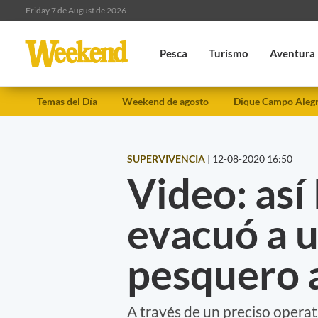
Friday 7 de August de 2026
Pesca
Turismo
Aventura
Temas del Día
Weekend de agosto
Dique Campo Aleg
SUPERVIVENCIA
|
12-08-2020 16:50
Video: así
evacuó a u
pesquero 
A través de un preciso operat