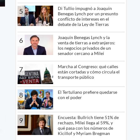
Di Tullio impugnó a Joaquín
5
Benegas Lynch por un presunto
conflicto de intereses en el
debate de la Ley de Tierras
Joaquín Benegas Lynch y la
6
venta de tierras a extranjeros:
los negocios privados de un
senador cercano a Milei
Marcha al Congreso: qué calles
7
están cortadas y cómo circula el
transporte público
El Tertuliano prefiere quedarse
8
con el poder
Encuesta: Bullrich tiene 51% de
9
rechazo, Milei llega al 59%, y
qué pasa con los números de
Kicillof y Myriam Bregman