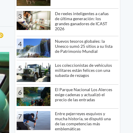
De reeles inteligentes a cañas
3
de última generación: los
grandes ganadores de ICAST
2026
Nuevos tesoros globales: la
4
Unesco sumó 25 sitios a su lista
de Patrimonio Mundial
Los coleccionistas de vehículos
5
militares están felices con una
subasta de rezagos
El Parque Nacional Los Alerces
6
exige cadenas y actualizó el
precio de las entradas
Entre pejerreyes esquivos y
7
mucha historia, se disputó una
de las competencias más
emblemáticas