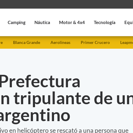
Camping
Náutica
Motor & 4x4
Tecnología
Equ
re
Blanca Grande
Aerolíneas
Primer Crucero
Leapmo
 Prefectura
n tripulante de u
argentino
ivo en helicóptero se rescató a una persona que