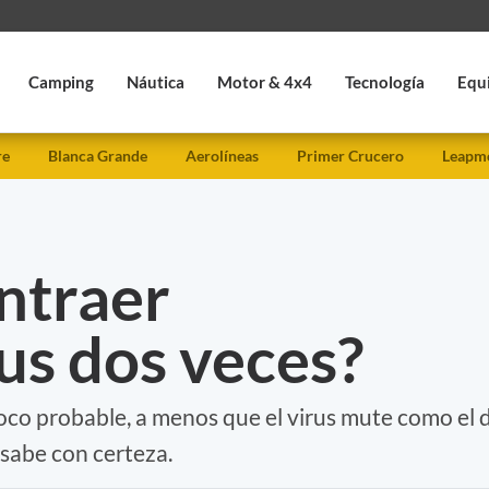
Camping
Náutica
Motor & 4x4
Tecnología
Equ
re
Blanca Grande
Aerolíneas
Primer Crucero
Leapmo
ntraer
us dos veces?
oco probable, a menos que el virus mute como el 
 sabe con certeza.