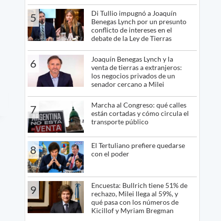
Di Tullio impugnó a Joaquín
5
Benegas Lynch por un presunto
conflicto de intereses en el
debate de la Ley de Tierras
Joaquín Benegas Lynch y la
6
venta de tierras a extranjeros:
los negocios privados de un
senador cercano a Milei
Marcha al Congreso: qué calles
7
están cortadas y cómo circula el
transporte público
El Tertuliano prefiere quedarse
8
con el poder
Encuesta: Bullrich tiene 51% de
9
rechazo, Milei llega al 59%, y
qué pasa con los números de
Kicillof y Myriam Bregman