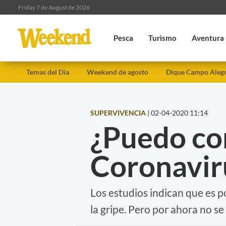
Friday 7 de August de 2026
Pesca
Turismo
Aventura
Temas del Día
Weekend de agosto
Dique Campo Aleg
SUPERVIVENCIA
|
02-04-2020 11:14
¿Puedo co
Coronavir
Los estudios indican que es p
la gripe. Pero por ahora no se