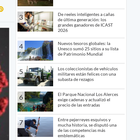
De reeles inteligentes a cañas
3
de última generación: los
grandes ganadores de ICAST
2026
Nuevos tesoros globales: la
4
Unesco sumó 25 sitios a su lista
de Patrimonio Mundial
Los coleccionistas de vehículos
5
militares están felices con una
subasta de rezagos
El Parque Nacional Los Alerces
6
exige cadenas y actualizó el
precio de las entradas
Entre pejerreyes esquivos y
7
mucha historia, se disputó una
de las competencias más
emblemáticas