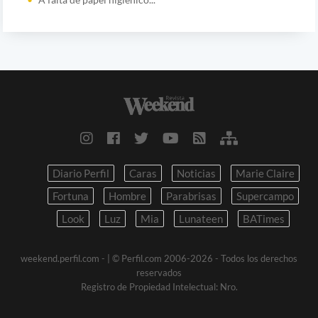
Diario Perfil
Caras
Noticias
Marie Claire
Fortuna
Hombre
Parabrisas
Supercampo
Look
Luz
Mia
Lunateen
BATimes
weekend.perfil.com -
| © Perfil.com 2006-2026 - Todos los derechos
reservados
Registro de Propiedad Intelectual: Nro.