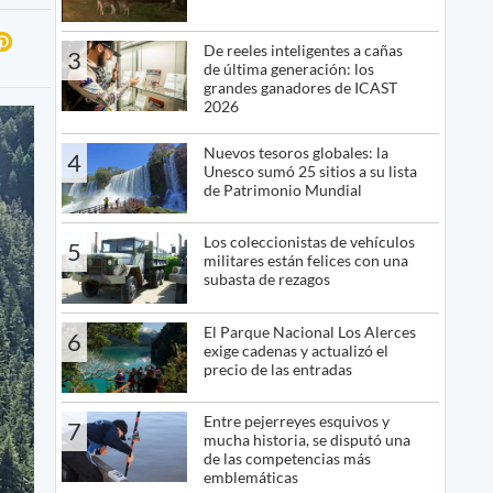
De reeles inteligentes a cañas
3
de última generación: los
grandes ganadores de ICAST
2026
Nuevos tesoros globales: la
4
Unesco sumó 25 sitios a su lista
de Patrimonio Mundial
Los coleccionistas de vehículos
5
militares están felices con una
subasta de rezagos
El Parque Nacional Los Alerces
6
exige cadenas y actualizó el
precio de las entradas
Entre pejerreyes esquivos y
7
mucha historia, se disputó una
de las competencias más
emblemáticas