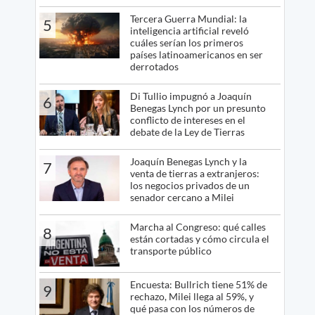
Tercera Guerra Mundial: la
5
inteligencia artificial reveló
cuáles serían los primeros
países latinoamericanos en ser
derrotados
Di Tullio impugnó a Joaquín
6
Benegas Lynch por un presunto
conflicto de intereses en el
debate de la Ley de Tierras
Joaquín Benegas Lynch y la
7
venta de tierras a extranjeros:
los negocios privados de un
senador cercano a Milei
Marcha al Congreso: qué calles
8
están cortadas y cómo circula el
transporte público
Encuesta: Bullrich tiene 51% de
9
rechazo, Milei llega al 59%, y
qué pasa con los números de