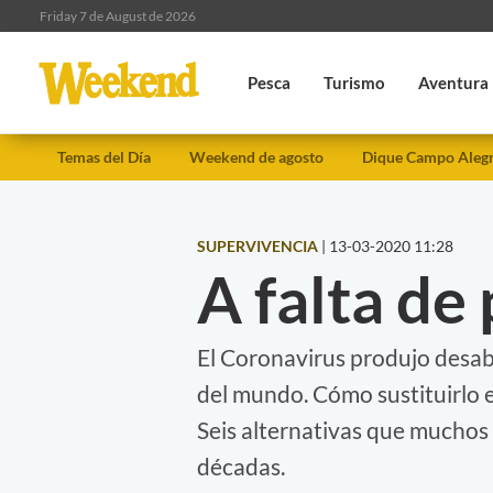
Friday 7 de August de 2026
Pesca
Turismo
Aventura
Temas del Día
Weekend de agosto
Dique Campo Aleg
SUPERVIVENCIA
|
13-03-2020 11:28
A falta de 
El Coronavirus produjo desab
del mundo. Cómo sustituirlo e
Seis alternativas que mucho
décadas.