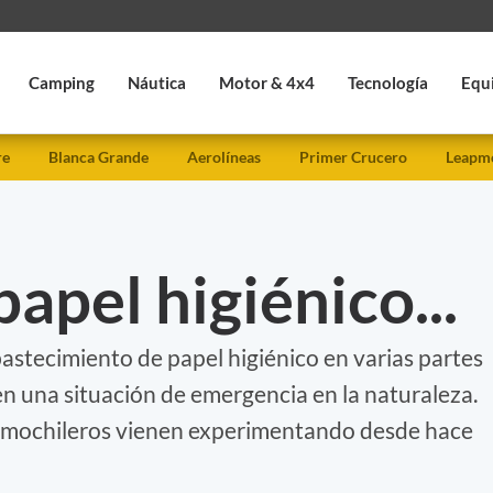
Camping
Náutica
Motor & 4x4
Tecnología
Equ
re
Blanca Grande
Aerolíneas
Primer Crucero
Leapmo
papel higiénico...
astecimiento de papel higiénico en varias partes
n una situación de emergencia en la naturaleza.
s mochileros vienen experimentando desde hace