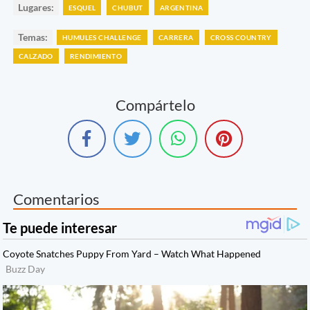
Lugares:
ESQUEL
CHUBUT
ARGENTINA
Temas:
HUMULES CHALLENGE
CARRERA
CROSS COUNTRY
CALZADO
RENDIMIENTO
Compártelo
Comentarios