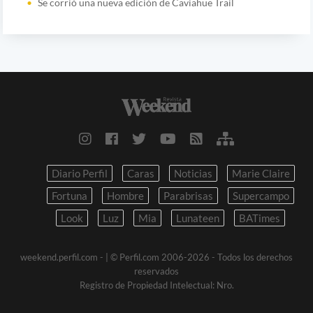
Se corrió una nueva edición de Caviahue Trail
Diario Perfil
Caras
Noticias
Marie Claire
Fortuna
Hombre
Parabrisas
Supercampo
Look
Luz
Mia
Lunateen
BATimes
weekend.perfil.com -
| © Perfil.com 2006-2026 - Todos los derechos
reservados
Registro de Propiedad Intelectual: Nro.