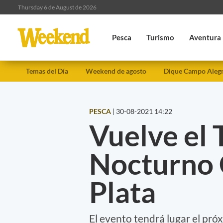
Thursday 6 de August de 2026
Pesca
Turismo
Aventura
Temas del Día
Weekend de agosto
Dique Campo Aleg
PESCA
|
30-08-2021 14:22
Vuelve el 
Nocturno 
Plata
El evento tendrá lugar el pró