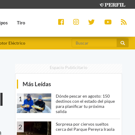
ipos
Tiro
tor Eléctrico
Espacio Publicitario
Más Leídas
l
Dónde pescar en agosto: 150
1
destinos con el estado del pique
para planificar tu próxima
salida
Sorpresa por ciervos sueltos
2
cerca del Parque Pereyra Iraola
a