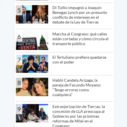
Di Tullio impugnó a Joaquín
5
Benegas Lynch por un presunto
conflicto de intereses en el
debate de la Ley de Tierras
Marcha al Congreso: qué calles
6
están cortadas y cómo circula el
transporte público
El Tertuliano prefiere quedarse
7
con el poder
Habló Candela Arizaga, la
8
pareja de Facundo Moyano:
"Tengo errores como
cualquiera"
Extranjerización de Tierras: la
9
concesión de LLA preocupa al
Gobierno por las próximas
reformas de Milei en el
Congreso