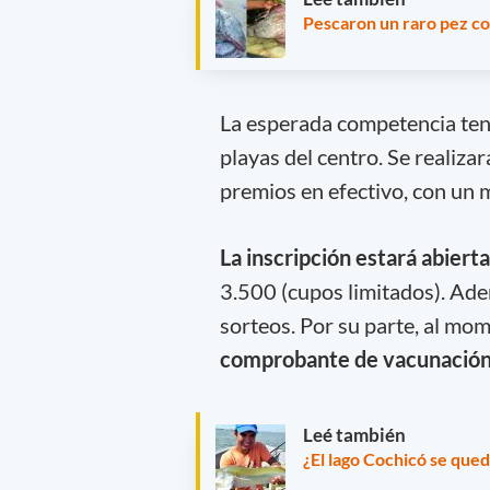
Pescaron un raro pez co
La esperada competencia tend
playas del centro. Se realiza
premios en efectivo, con un 
La inscripción estará abiert
3.500 (cupos limitados). Ade
sorteos. Por su parte, al mom
comprobante de vacunació
Leé también
¿El lago Cochicó se qued