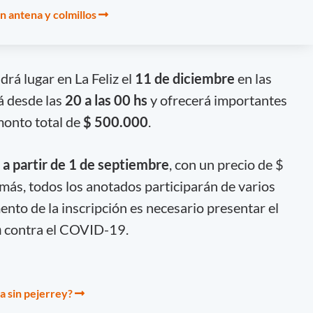
n antena y colmillos
rá lugar en La Feliz el
11 de diciembre
en las
rá desde las
20 a las 00 hs
y ofrecerá importantes
monto total de
$ 500.000
.
a a partir de 1 de septiembre
, con un precio de $
más, todos los anotados participarán de varios
ento de la inscripción es necesario presentar el
n
contra el COVID-19.
a sin pejerrey?