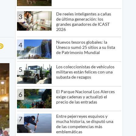
De reeles inteligentes a cañas
3
de última generación: los
grandes ganadores de ICAST
2026
Nuevos tesoros globales: la
4
Unesco sumó 25 sitios a su lista
de Patrimonio Mundial
Los coleccionistas de vehículos
5
militares están felices con una
subasta de rezagos
El Parque Nacional Los Alerces
6
exige cadenas y actualizó el
precio de las entradas
Entre pejerreyes esquivos y
7
mucha historia, se disputó una
de las competencias más
emblemáticas