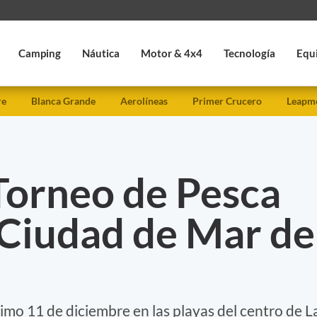
Camping
Náutica
Motor & 4x4
Tecnología
Equ
re
Blanca Grande
Aerolíneas
Primer Crucero
Leapmo
Torneo de Pesca
Ciudad de Mar de
ximo 11 de diciembre en las playas del centro de L