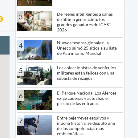
De reeles inteligentes a cañas
3
de última generación: los
grandes ganadores de ICAST
2026
Nuevos tesoros globales: la
4
Unesco sumó 25 sitios a su lista
de Patrimonio Mundial
Los coleccionistas de vehículos
5
militares están felices con una
subasta de rezagos
El Parque Nacional Los Alerces
6
exige cadenas y actualizó el
precio de las entradas
Entre pejerreyes esquivos y
7
mucha historia, se disputó una
de las competencias más
emblemáticas