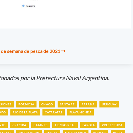
in de semana de pesca de 2021
ionados por la Prefectura Naval Argentina.
ISIONES
FORMOSA
CHACO
SANTA FE
PARANA
URUGUAY
AYO
RIO DE LA PLATA
CATARATAS
PLAYA HONDA
NTE
CRECIDA
BAJANTE
TIEMPO REAL
FAROLA
PREFECTURA
MAREAS
INUNDACION
SEQUIA
NAVEGACION
PUERTO
PESCA