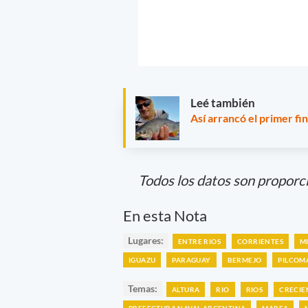
Leé también
Así arrancó el primer f
Todos los datos son proporc
En esta Nota
Lugares:
ENTRE RIOS
CORRIENTES
M
IGUAZU
PARAGUAY
BERMEJO
PILCOM
Temas:
ALTURA
RIO
RIOS
CRECIE
PREFECTURA NAVAL ARGENTINA
MAREA