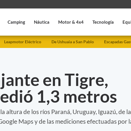
Camping
Náutica
Motor & 4x4
Tecnología
Equ
Leapmotor Eléctrico
De Ushuaia a San Pablo
Escapadas Gas
ajante en Tigre,
edió 1,3 metros
 altura de los ríos Paraná, Uruguay, Iguazú, de la
 Google Maps y de las mediciones efectuadas por l