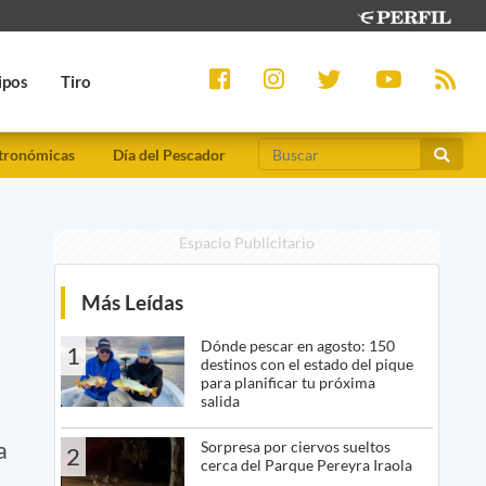
ipos
Tiro
tronómicas
Día del Pescador
Espacio Publicitario
Más Leídas
Dónde pescar en agosto: 150
1
destinos con el estado del pique
para planificar tu próxima
salida
a
Sorpresa por ciervos sueltos
2
cerca del Parque Pereyra Iraola