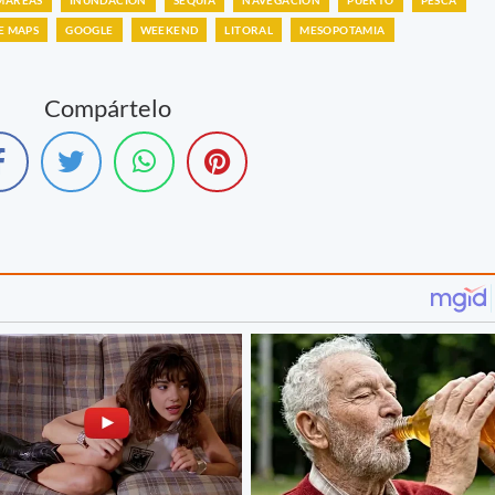
E MAPS
GOOGLE
WEEKEND
LITORAL
MESOPOTAMIA
Compártelo