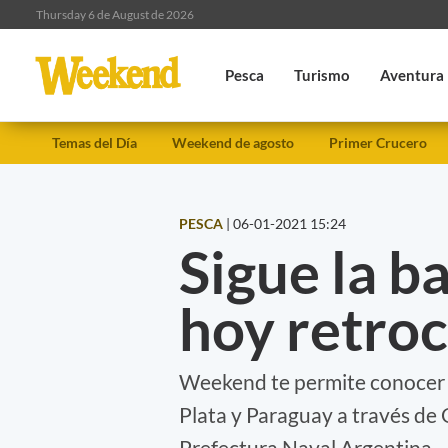
Thursday 6 de August de 2026
Pesca
Turismo
Aventura
Temas del Día
Weekend de agosto
Primer Crucero
PESCA
|
06-01-2021 15:24
Sigue la b
hoy retroc
Weekend te permite conocer la
Plata y Paraguay a través de
Prefectura Naval Argentina.