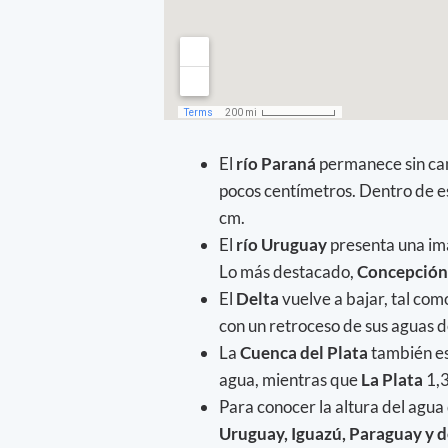
El
río Paraná
permanece sin cam
pocos centímetros. Dentro de 
cm.
El
río Uruguay
presenta una im
Lo más destacado,
Concepción
El
Delta
vuelve a bajar, tal co
con un retroceso de sus aguas d
La
Cuenca del Plata
también es
agua, mientras que
La Plata
1,3
Para conocer la altura del agua
Uruguay, Iguazú, Paraguay y d