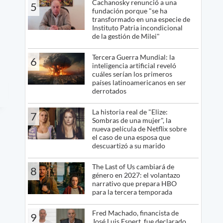
Cachanosky renunció a una
5
fundación porque "se ha
transformado en una especie de
Instituto Patria incondicional
de la gestión de Milei"
Tercera Guerra Mundial: la
6
inteligencia artificial reveló
cuáles serían los primeros
países latinoamericanos en ser
derrotados
La historia real de "Elize:
7
Sombras de una mujer", la
nueva película de Netflix sobre
el caso de una esposa que
descuartizó a su marido
The Last of Us cambiará de
8
género en 2027: el volantazo
narrativo que prepara HBO
para la tercera temporada
Fred Machado, financista de
9
José Luis Espert, fue declarado