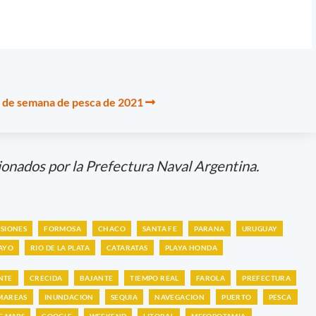
in de semana de pesca de 2021
ionados por la Prefectura Naval Argentina.
ISIONES
FORMOSA
CHACO
SANTA FE
PARANA
URUGUAY
AYO
RIO DE LA PLATA
CATARATAS
PLAYA HONDA
NTE
CRECIDA
BAJANTE
TIEMPO REAL
FAROLA
PREFECTURA
MAREAS
INUNDACION
SEQUIA
NAVEGACION
PUERTO
PESCA
E MAPS
GOOGLE
WEEKEND
LITORAL
MESOPOTAMIA