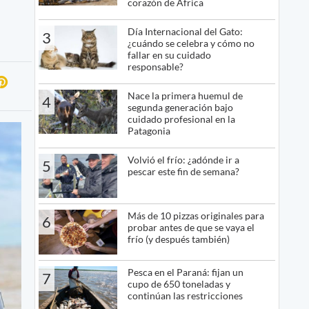
corazón de África
Día Internacional del Gato:
3
¿cuándo se celebra y cómo no
fallar en su cuidado
responsable?
Nace la primera huemul de
4
segunda generación bajo
cuidado profesional en la
Patagonia
Volvió el frío: ¿adónde ir a
5
pescar este fin de semana?
Más de 10 pizzas originales para
6
probar antes de que se vaya el
frío (y después también)
Pesca en el Paraná: fijan un
7
cupo de 650 toneladas y
continúan las restricciones