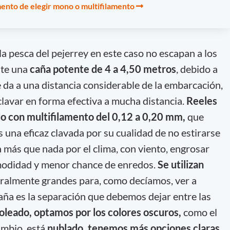
mento de elegir mono o multifilamento
a pesca del pejerrey en este caso no escapan a los
nte una
caña potente de 4 a 4,50 metros
, debido a
 da a una distancia considerable de la embarcación,
clavar en forma efectiva a mucha distancia.
Reeles
do con multifilamento del 0,12 a 0,20 mm,
que
s una eficaz clavada por su cualidad de no estirarse
a más que nada por el clima, con viento, engrosar
modidad y menor chance de enredos.
Se utilizan
ralmente grandes para, como decíamos, ver a
caña es la separación que debemos dejar entre las
 soleado, optamos por los colores oscuros,
como el
cambio, está
nublado, tenemos más opciones claras