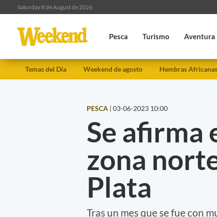
Saturday 8 de August de 2026
Pesca
Turismo
Aventura
Temas del Día
Weekend de agosto
Hembras Africana
PESCA
|
03-06-2023 10:00
Se afirma 
zona norte
Plata
Tras un mes que se fue con muc