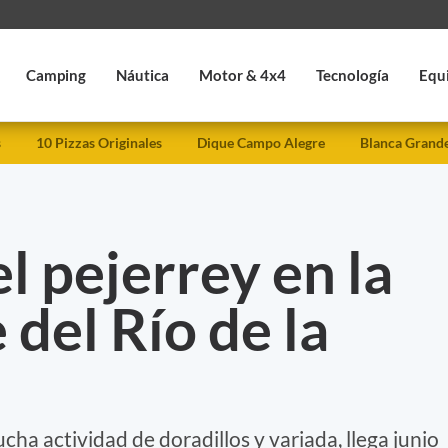
Camping
Náutica
Motor & 4x4
Tecnología
Equ
s
10 Pizzas Originales
Dique Campo Alegre
Blanca Grand
el pejerrey en la
 del Río de la
ha actividad de doradillos y variada, llega junio