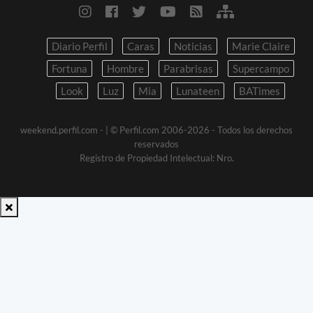
Diario Perfil
Caras
Noticias
Marie Claire
Fortuna
Hombre
Parabrisas
Supercampo
Look
Luz
Mia
Lunateen
BATimes
weekend.perfil.com -
| © Perfil.com 2006-2026 - Todos los derechos
reservados
Registro de Propiedad Intelectual: Nro.