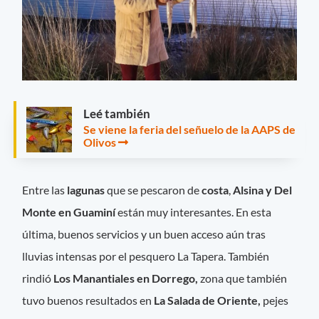
Leé también
Se viene la feria del señuelo de la AAPS de
Olivos
Entre las
lagunas
que se pescaron de
costa
,
Alsina y Del
Monte en Guaminí
están muy interesantes. En esta
última, buenos servicios y un buen acceso aún tras
lluvias intensas por el pesquero La Tapera. También
rindió
Los Manantiales en Dorrego,
zona que también
tuvo buenos resultados en
La Salada de Oriente,
pejes