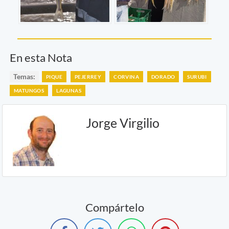
En esta Nota
Temas:
PIQUE
PEJERREY
CORVINA
DORADO
SURUBI
MATUNGOS
LAGUNAS
Jorge Virgilio
Compártelo