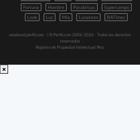
Fortuna
Hombre
Parabrisas
Supercampo
Look
Luz
Mia
Lunateen
BATimes
weekend.perfil.com -
| © Perfil.com 2006-2026 - Todos los derechos
reservados
Registro de Propiedad Intelectual: Nro.