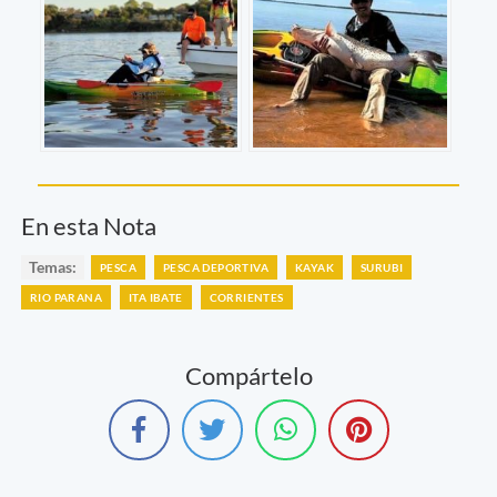
En esta Nota
Temas:
PESCA
PESCA DEPORTIVA
KAYAK
SURUBI
RIO PARANA
ITA IBATE
CORRIENTES
Compártelo