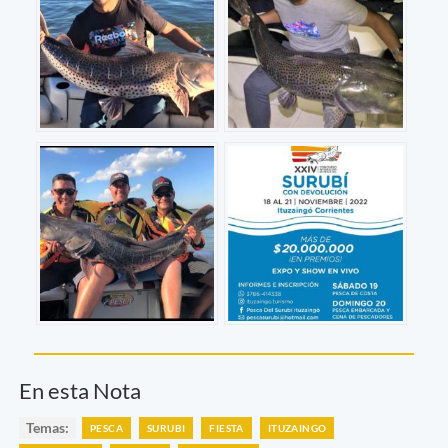
En esta Nota
Temas:
PESCA
SURUBI
FIESTA
ITUZAINGO