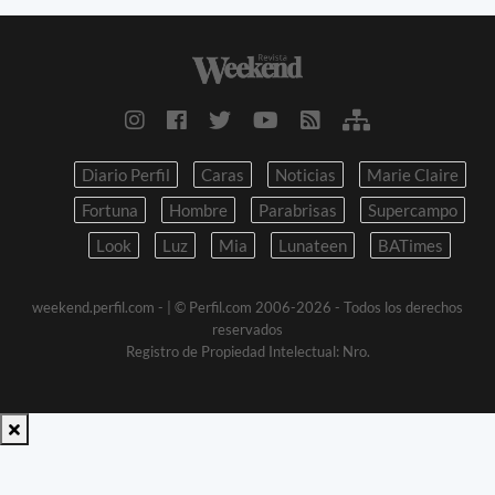
Diario Perfil
Caras
Noticias
Marie Claire
Fortuna
Hombre
Parabrisas
Supercampo
Look
Luz
Mia
Lunateen
BATimes
weekend.perfil.com -
| © Perfil.com 2006-2026 - Todos los derechos
reservados
Registro de Propiedad Intelectual: Nro.