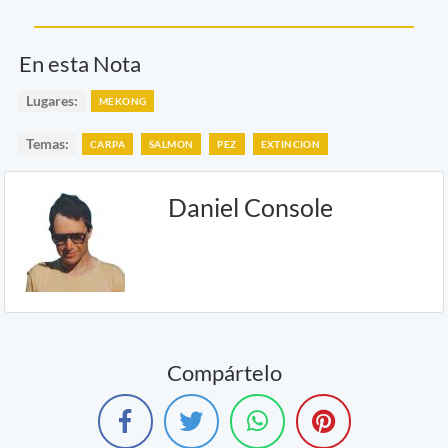
En esta Nota
Lugares:
MEKONG
Temas:
CARPA
SALMON
PEZ
EXTINCION
Daniel Console
Compártelo