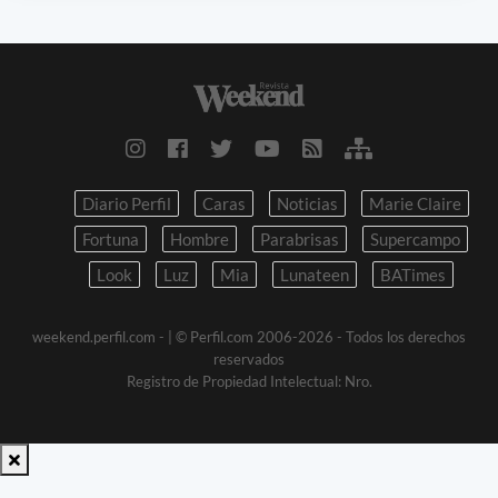
Diario Perfil
Caras
Noticias
Marie Claire
Fortuna
Hombre
Parabrisas
Supercampo
Look
Luz
Mia
Lunateen
BATimes
weekend.perfil.com -
| © Perfil.com 2006-2026 - Todos los derechos
reservados
Registro de Propiedad Intelectual: Nro.