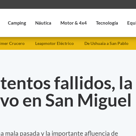
Camping
Náutica
Motor & 4x4
Tecnología
Equ
imer Crucero
Leapmotor Eléctrico
De Ushuaia a San Pablo
tentos fallidos, la
uvo en San Miguel
na mala pasada y la importante afluencia de