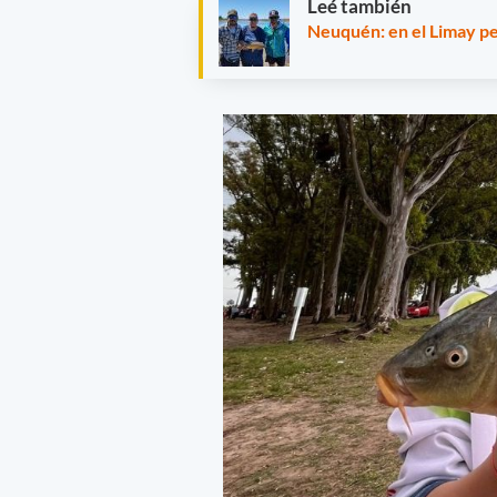
Leé también
Neuquén: en el Limay pe