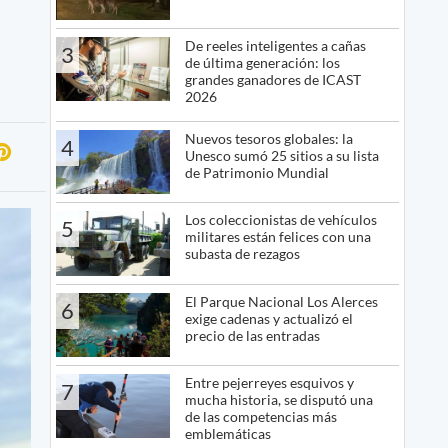
De reeles inteligentes a cañas
3
de última generación: los
grandes ganadores de ICAST
2026
Nuevos tesoros globales: la
4
Unesco sumó 25 sitios a su lista
de Patrimonio Mundial
Los coleccionistas de vehículos
5
militares están felices con una
subasta de rezagos
El Parque Nacional Los Alerces
6
exige cadenas y actualizó el
precio de las entradas
Entre pejerreyes esquivos y
7
mucha historia, se disputó una
de las competencias más
emblemáticas