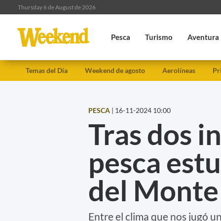
Thursday 6 de August de 2026
Pesca
Turismo
Aventura
Temas del Día
Weekend de agosto
Aerolíneas
Pr
PESCA
|
16-11-2024 10:00
Tras dos in
pesca est
del Monte
Entre el clima que nos jugó u