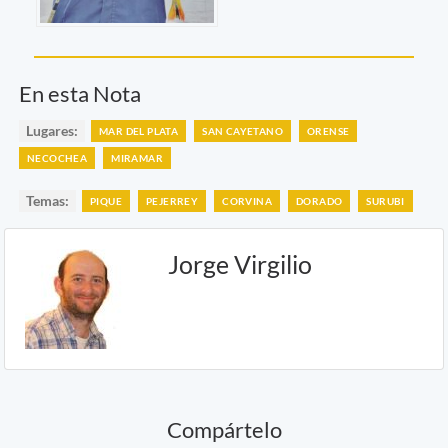
En esta Nota
Lugares:
MAR DEL PLATA
SAN CAYETANO
ORENSE
NECOCHEA
MIRAMAR
Temas:
PIQUE
PEJERREY
CORVINA
DORADO
SURUBI
Jorge Virgilio
Compártelo