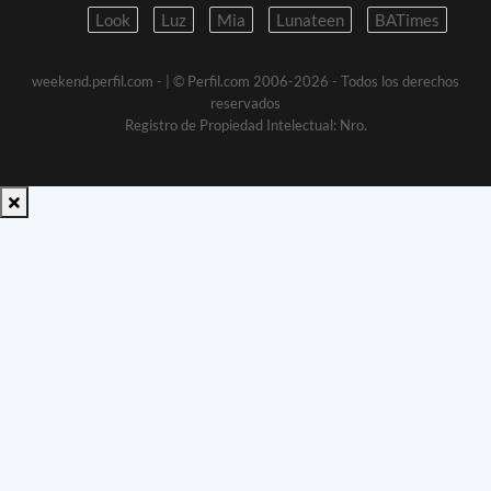
Look
Luz
Mia
Lunateen
BATimes
weekend.perfil.com -
| © Perfil.com 2006-2026 - Todos los derechos
reservados
Registro de Propiedad Intelectual: Nro.