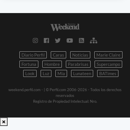
Diario Perfil
Caras
Noticias
Marie Claire
Fortuna
Hombre
Parabrisas
Supercampo
Look
Luz
Mia
Lunateen
BATimes
weekend.perfil.com -
| © Perfil.com 2006-2026 - Todos los derechos
reservados
Registro de Propiedad Intelectual: Nro.