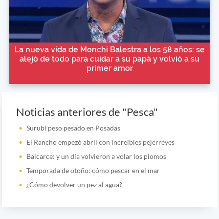
La nueva vida de Monchi Balestra a los 58 años: se
alejó de todo para cuidar a su papá y volvió a su
primer amor
Noticias anteriores de "Pesca"
Surubí peso pesado en Posadas
El Rancho empezó abril con increíbles pejerreyes
Balcarce: y un día volvieron a volar los plomos
Temporada de otoño: cómo pescar en el mar
¿Cómo devolver un pez al agua?