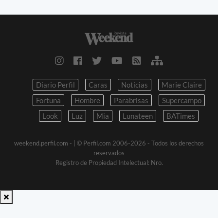
Diario Perfil
Caras
Noticias
Marie Claire
Fortuna
Hombre
Parabrisas
Supercampo
Look
Luz
Mia
Lunateen
BATimes
weekend.perfil.com -
| © Perfil.com 2006-2026 - Todos los derechos
reservados
Registro de Propiedad Intelectual: Nro.