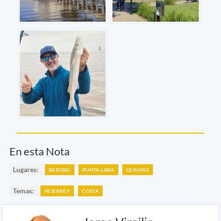
En esta Nota
Lugares:
BERISSO
PUNTA LARA
QUILMES
Temas:
PEJERREY
COSTA