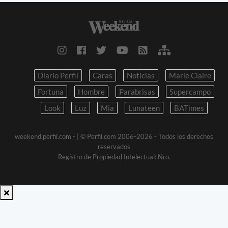
Diario Perfil
Caras
Noticias
Marie Claire
Fortuna
Hombre
Parabrisas
Supercampo
Look
Luz
Mia
Lunateen
BATimes
weekend.perfil.com -
| © Perfil.com 2006-2026 - Todos los derechos
reservados
Registro de Propiedad Intelectual: Nro.