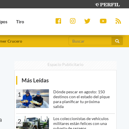
ipos
Tiro
mer Crucero
Espacio Publicitario
Más Leídas
Dónde pescar en agosto: 150
1
destinos con el estado del pique
para planificar tu próxima
salida
a
Los coleccionistas de vehículos
2
militares están felices con una
subasta de rezagos