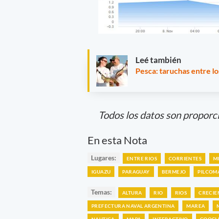
Leé también
Pesca: taruchas entre lo
Todos los datos son proporc
En esta Nota
Lugares:
ENTRE RIOS
CORRIENTES
M
IGUAZU
PARAGUAY
BERMEJO
PILCOM
Temas:
ALTURA
RIO
RIOS
CRECIE
PREFECTURA NAVAL ARGENTINA
MAREA
NAUTICA
MAPA
INTERACTIVO
GOOGL