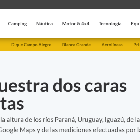
Camping
Náutica
Motor & 4x4
Tecnología
Equ
s
Dique Campo Alegre
Blanca Grande
Aerolíneas
Pri
uestra dos caras
tas
 altura de los ríos Paraná, Uruguay, Iguazú, de la
 Google Maps y de las mediciones efectuadas por l