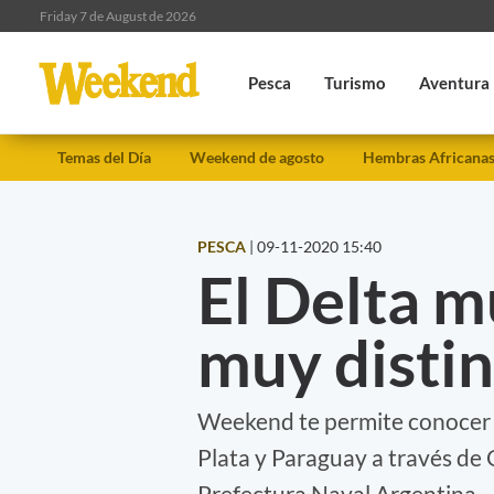
Friday 7 de August de 2026
Pesca
Turismo
Aventura
Temas del Día
Weekend de agosto
Hembras Africana
PESCA
|
09-11-2020 15:40
El Delta m
muy distin
Weekend te permite conocer la
Plata y Paraguay a través de
Prefectura Naval Argentina.