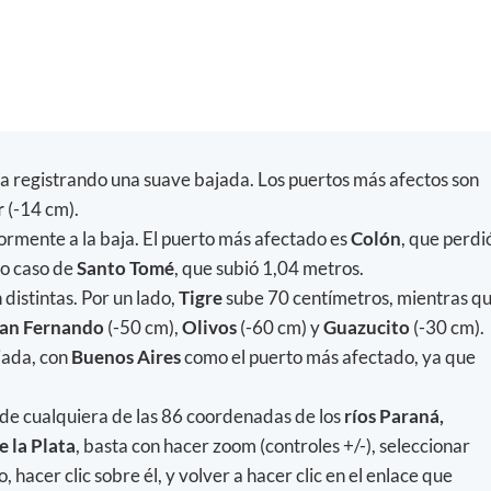
 registrando una suave bajada. Los puertos más afectos son
r
(-14 cm).
rmente a la baja. El puerto más afectado es
Colón
, que perdi
vo caso de
Santo
Tomé
, que subió 1,04 metros.
distintas. Por un lado,
Tigre
sube 70 centímetros, mientras q
an Fernando
(-50 cm),
Olivos
(-60 cm) y
Guazucito
(-30 cm).
jada, con
Buenos Aires
como el puerto más afectado, ya que
 de cualquiera de las 86 coordenadas de los
ríos Paraná,
e la Plata
, basta con hacer zoom (controles +/-), seleccionar
 hacer clic sobre él, y volver a hacer clic en el enlace que