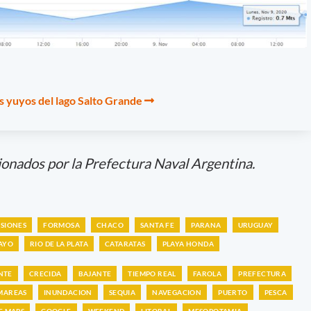
s yuyos del lago Salto Grande
ionados por la Prefectura Naval Argentina.
ISIONES
FORMOSA
CHACO
SANTA FE
PARANA
URUGUAY
AYO
RIO DE LA PLATA
CATARATAS
PLAYA HONDA
NTE
CRECIDA
BAJANTE
TIEMPO REAL
FAROLA
PREFECTURA
MAREAS
INUNDACION
SEQUIA
NAVEGACION
PUERTO
PESCA
E MAPS
GOOGLE
WEEKEND
LITORAL
MESOPOTAMIA