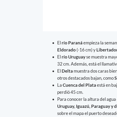
El
río Paraná
empieza la semana
Eldorado
(-16 cm) y
Libertado
El
río Uruguay
se muestra mayo
32 cm. Además, está el llamati
El
Delta
muestra dos caras bien 
otros destacados bajan, como
S
La
Cuenca del Plata
está en ba
perdió 45 cm.
Para conocer la altura del agua
Uruguay, Iguazú, Paraguay y d
sobre el mapa el puerto deseado,