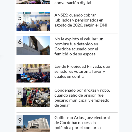
conversación digital
ANSES: cuándo cobran
5
jubilados y pensionados en
agosto de 2026, según el DNI
No le explotó el celular: un
6
hombre fue detenido en
Córdoba acusado por el
femicidio de su esposa
Ley de Propiedad Privada: qué
7
senadores votaron a favor y
cuáles en contra
Condenado por drogas y robo,
8
cuando salió de prisión fue
becario municipal y empleado
de Senaf
Guillermo Arias, juez electoral
9
de Córdoba: no cesa la
polémica por el concurso