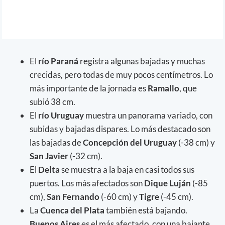
El
río Paraná
registra algunas bajadas y muchas
crecidas, pero todas de muy pocos centímetros. Lo
más importante de la jornada es
Ramallo
, que
subió 38 cm.
El
río Uruguay
muestra un panorama variado, con
subidas y bajadas dispares. Lo más destacado son
las bajadas de
Concepción del Uruguay
(-38 cm) y
San Javier
(-32 cm).
El
Delta
se muestra a la baja en casi todos sus
puertos. Los más afectados son
Dique Luján
(-85
cm),
San Fernando
(-60 cm) y
Tigre
(-45 cm).
La
Cuenca del Plata
también está bajando.
Buenos
Aires
es el más afectado, con una bajante