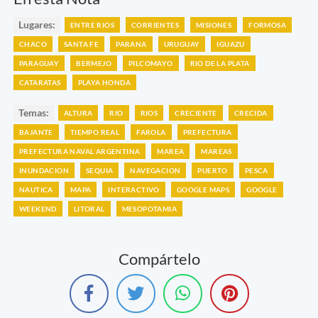
Lugares:
ENTRE RIOS
CORRIENTES
MISIONES
FORMOSA
CHACO
SANTA FE
PARANA
URUGUAY
IGUAZU
PARAGUAY
BERMEJO
PILCOMAYO
RIO DE LA PLATA
CATARATAS
PLAYA HONDA
Temas:
ALTURA
RIO
RIOS
CRECIENTE
CRECIDA
BAJANTE
TIEMPO REAL
FAROLA
PREFECTURA
PREFECTURA NAVAL ARGENTINA
MAREA
MAREAS
INUNDACION
SEQUIA
NAVEGACION
PUERTO
PESCA
NAUTICA
MAPA
INTERACTIVO
GOOGLE MAPS
GOOGLE
WEEKEND
LITORAL
MESOPOTAMIA
Compártelo