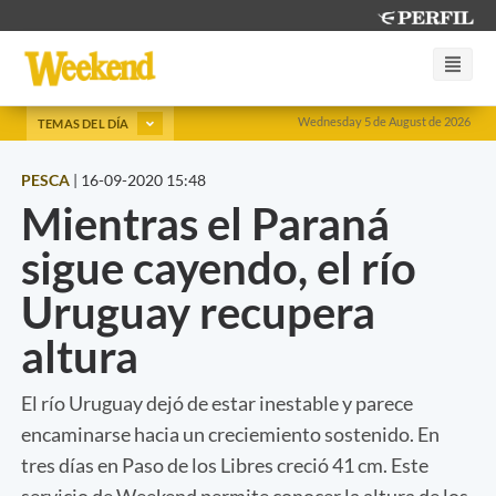
Wednesday 5 de August de 2026
TEMAS DEL DÍA
PESCA
|
16-09-2020 15:48
Mientras el Paraná
sigue cayendo, el río
Uruguay recupera
altura
El río Uruguay dejó de estar inestable y parece
encaminarse hacia un creciemiento sostenido. En
tres días en Paso de los Libres creció 41 cm. Este
servicio de Weekend permite conocer la altura de los