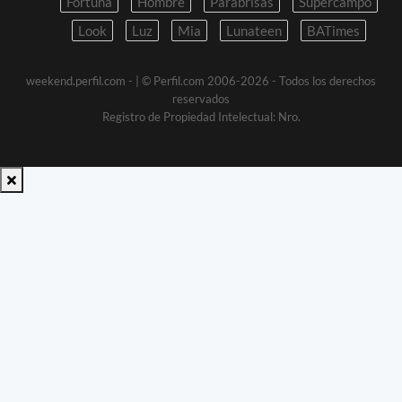
Fortuna
Hombre
Parabrisas
Supercampo
Look
Luz
Mia
Lunateen
BATimes
weekend.perfil.com -
| © Perfil.com 2006-2026 - Todos los derechos
reservados
Registro de Propiedad Intelectual: Nro.