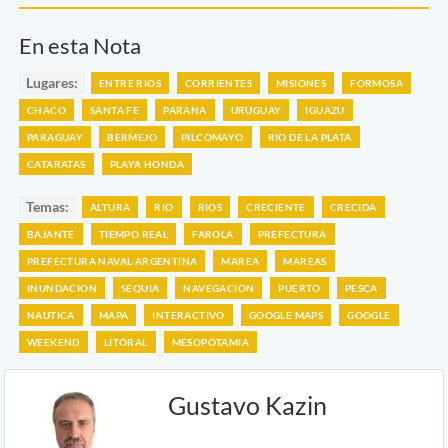
En esta Nota
Lugares:
ENTRE RIOS
CORRIENTES
MISIONES
FORMOSA
CHACO
SANTA FE
PARANA
URUGUAY
IGUAZU
PARAGUAY
BERMEJO
PILCOMAYO
RIO DE LA PLATA
CATARATAS
PLAYA HONDA
Temas:
ALTURA
RIO
RIOS
CRECIENTE
CRECIDA
BAJANTE
TIEMPO REAL
FAROLA
PREFECTURA
PREFECTURA NAVAL ARGENTINA
MAREA
MAREAS
INUNDACION
SEQUIA
NAVEGACION
PUERTO
PESCA
NAUTICA
MAPA
INTERACTIVO
GOOGLE MAPS
GOOGLE
WEEKEND
LITORAL
MESOPOTAMIA
Gustavo Kazin