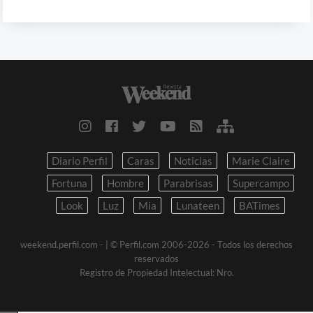
Diario Perfil
Caras
Noticias
Marie Claire
Fortuna
Hombre
Parabrisas
Supercampo
Look
Luz
Mia
Lunateen
BATimes
weekend.perfil.com -
| © Perfil.com 2006-2026 - Todos los derechos
reservados
Registro de Propiedad Intelectual: Nro.