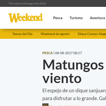
Thursday 6 de August de 2026
Pesca
Turismo
Aventura
Temas del Día
Weekend de agosto
Dique Campo Aleg
PESCA
|
08-08-2017 08:57
Matungos 
viento
El espejo de un dique sanjuan
para disfrutar a lo grande. Ga