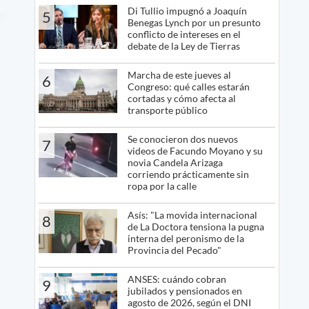
Di Tullio impugnó a Joaquín
5
Benegas Lynch por un presunto
conflicto de intereses en el
debate de la Ley de Tierras
Marcha de este jueves al
6
Congreso: qué calles estarán
cortadas y cómo afecta al
transporte público
Se conocieron dos nuevos
7
videos de Facundo Moyano y su
novia Candela Arizaga
corriendo prácticamente sin
ropa por la calle
Asís: "La movida internacional
8
de La Doctora tensiona la pugna
interna del peronismo de la
Provincia del Pecado"
ANSES: cuándo cobran
9
jubilados y pensionados en
agosto de 2026, según el DNI