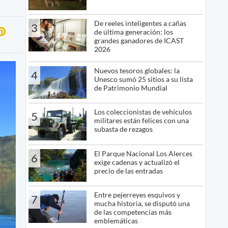
De reeles inteligentes a cañas
3
de última generación: los
grandes ganadores de ICAST
2026
Nuevos tesoros globales: la
4
Unesco sumó 25 sitios a su lista
de Patrimonio Mundial
Los coleccionistas de vehículos
5
militares están felices con una
subasta de rezagos
El Parque Nacional Los Alerces
6
exige cadenas y actualizó el
precio de las entradas
Entre pejerreyes esquivos y
7
mucha historia, se disputó una
de las competencias más
emblemáticas