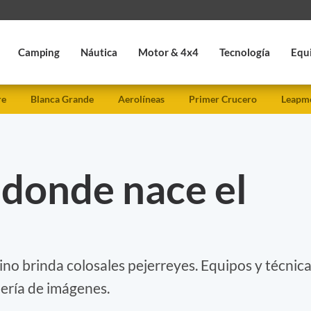
Camping
Náutica
Motor & 4x4
Tecnología
Equ
re
Blanca Grande
Aerolíneas
Primer Crucero
Leapmo
donde nace el
ino brinda colosales pejerreyes. Equipos y técnic
lería de imágenes.