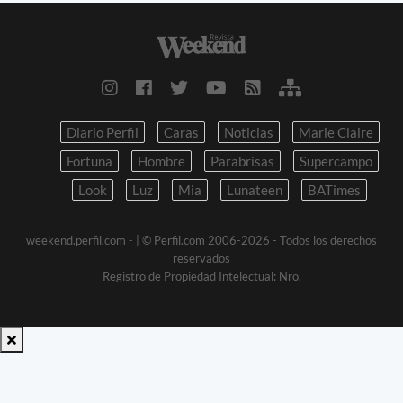
Diario Perfil
Caras
Noticias
Marie Claire
Fortuna
Hombre
Parabrisas
Supercampo
Look
Luz
Mia
Lunateen
BATimes
weekend.perfil.com -
| © Perfil.com 2006-2026 - Todos los derechos
reservados
Registro de Propiedad Intelectual: Nro.