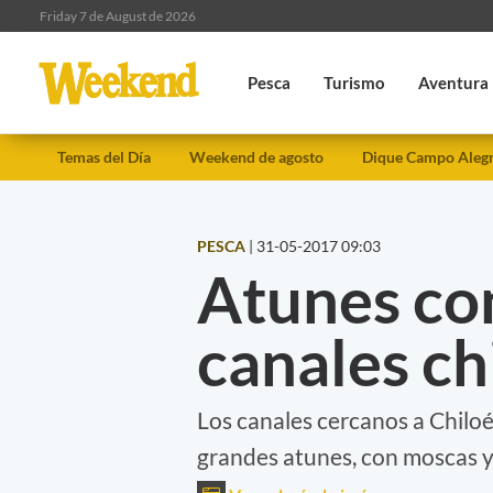
Friday 7 de August de 2026
Pesca
Turismo
Aventura
Temas del Día
Weekend de agosto
Dique Campo Aleg
PESCA
|
31-05-2017 09:03
Atunes co
canales ch
Los canales cercanos a Chilo
grandes atunes, con moscas y