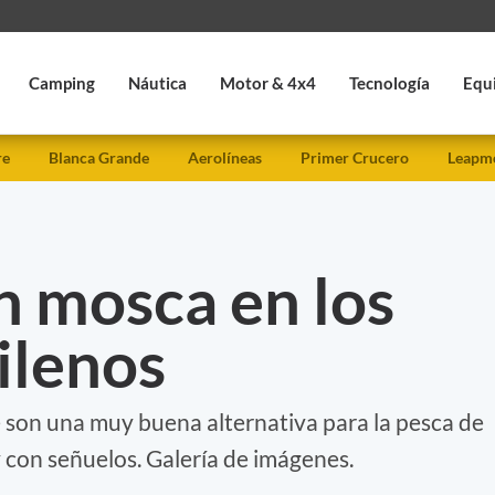
Camping
Náutica
Motor & 4x4
Tecnología
Equ
re
Blanca Grande
Aerolíneas
Primer Crucero
Leapmo
n mosca en los
ilenos
é son una muy buena alternativa para la pesca de
 con señuelos. Galería de imágenes.