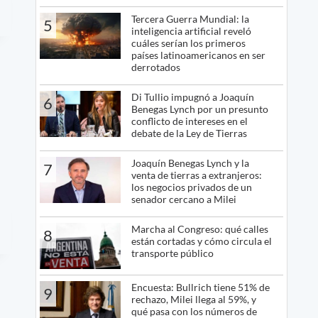
Tercera Guerra Mundial: la
5
inteligencia artificial reveló
cuáles serían los primeros
países latinoamericanos en ser
derrotados
Di Tullio impugnó a Joaquín
6
Benegas Lynch por un presunto
conflicto de intereses en el
debate de la Ley de Tierras
Joaquín Benegas Lynch y la
7
venta de tierras a extranjeros:
los negocios privados de un
senador cercano a Milei
Marcha al Congreso: qué calles
8
están cortadas y cómo circula el
transporte público
Encuesta: Bullrich tiene 51% de
9
rechazo, Milei llega al 59%, y
qué pasa con los números de