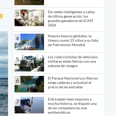
De reeles inteligentes a cañas
3
de última generación: los
grandes ganadores de ICAST
2026
Nuevos tesoros globales: la
4
Unesco sumó 25 sitios a su lista
de Patrimonio Mundial
Los coleccionistas de vehículos
5
militares están felices con una
subasta de rezagos
El Parque Nacional Los Alerces
6
exige cadenas y actualizó el
precio de las entradas
Entre pejerreyes esquivos y
7
mucha historia, se disputó una
de las competencias más
emblemáticas