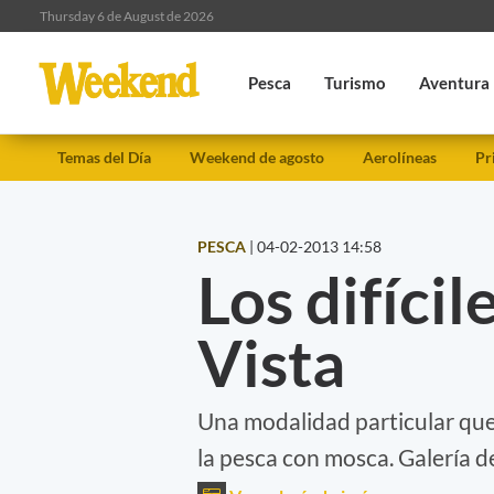
Thursday 6 de August de 2026
Pesca
Turismo
Aventura
Temas del Día
Weekend de agosto
Aerolíneas
Pr
PESCA
|
04-02-2013 14:58
Los difícil
Vista
Una modalidad particular que
la pesca con mosca. Galería d