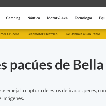
Camping
Náutica
Motor & 4x4
Tecnología
Equ
imer Crucero
Leapmotor Eléctrico
De Ushuaia a San Pablo
es pacúes de Bella
 asemeja la captura de estos delicados peces, con
e imágenes.