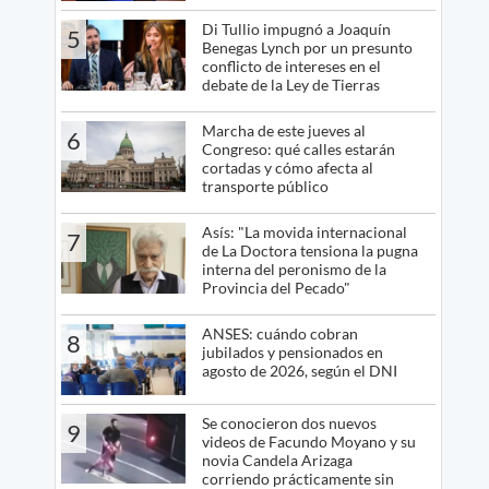
Di Tullio impugnó a Joaquín
5
Benegas Lynch por un presunto
conflicto de intereses en el
debate de la Ley de Tierras
Marcha de este jueves al
6
Congreso: qué calles estarán
cortadas y cómo afecta al
transporte público
Asís: "La movida internacional
7
de La Doctora tensiona la pugna
interna del peronismo de la
Provincia del Pecado"
ANSES: cuándo cobran
8
jubilados y pensionados en
agosto de 2026, según el DNI
Se conocieron dos nuevos
9
videos de Facundo Moyano y su
novia Candela Arizaga
corriendo prácticamente sin