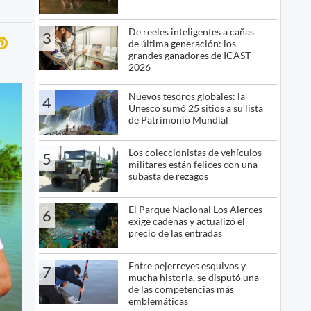
De reeles inteligentes a cañas
3
de última generación: los
grandes ganadores de ICAST
2026
Nuevos tesoros globales: la
4
Unesco sumó 25 sitios a su lista
de Patrimonio Mundial
Los coleccionistas de vehículos
5
militares están felices con una
subasta de rezagos
El Parque Nacional Los Alerces
6
exige cadenas y actualizó el
precio de las entradas
Entre pejerreyes esquivos y
7
mucha historia, se disputó una
de las competencias más
emblemáticas