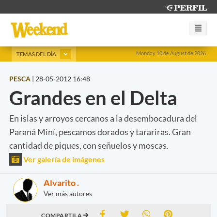
Monday 10 de August de 2026
TEMAS DEL DÍA
PESCA
|
28-05-2012 16:48
Grandes en el Delta
En islas y arroyos cercanos a la desembocadura del
Paraná Miní, pescamos dorados y tarariras. Gran
cantidad de piques, con señuelos y moscas.
Ver galería de imágenes
Alvarito .
Ver más autores
COMPARTILA