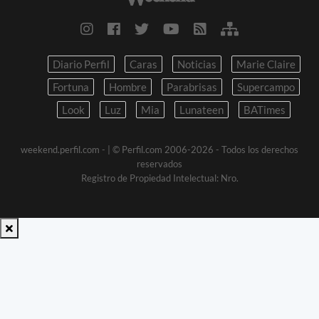
Diario Perfil
Caras
Noticias
Marie Claire
Fortuna
Hombre
Parabrisas
Supercampo
Look
Luz
Mia
Lunateen
BATimes
weekend.perfil.com -
| © Perfil.com 2006-2026 - Todos los derechos
reservados
Registro de Propiedad Intelectual: Nro.