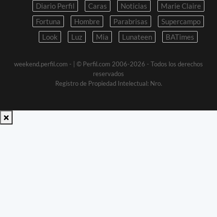
Diario Perfil
Caras
Noticias
Marie Claire
Fortuna
Hombre
Parabrisas
Supercampo
Look
Luz
Mia
Lunateen
BATimes
weekend.perfil.com -
| © Perfil.com 2006-2026 - Todos los derechos
reservados
Registro de Propiedad Intelectual: Nro.