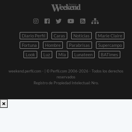
Diario Perfil
Caras
Noticias
Marie Claire
Fortuna
Hombre
Parabrisas
Supercampo
Look
Luz
Mia
Lunateen
BATimes
weekend.perfil.com -
| © Perfil.com 2006-2026 - Todos los derechos
reservados
Registro de Propiedad Intelectual: Nro.