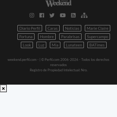
Diario Perfil
Caras
Noticias
Marie Claire
Fortuna
Hombre
Parabrisas
Supercampo
Look
Luz
Mia
Lunateen
BATimes
weekend.perfil.com -
| © Perfil.com 2006-2026 - Todos los derechos
reservados
Registro de Propiedad Intelectual: Nro.