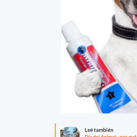
Leé también
Día del Animal: ¿por qué