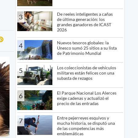
De reeles inteligentes a cañas
3
de última generación: los
grandes ganadores de ICAST
2026
Nuevos tesoros globales: la
4
Unesco sumó 25 sitios a su lista
de Patrimonio Mundial
Los coleccionistas de vehículos
5
militares están felices con una
subasta de rezagos
El Parque Nacional Los Alerces
6
exige cadenas y actualizó el
precio de las entradas
Entre pejerreyes esquivos y
7
mucha historia, se disputó una
de las competencias más
emblemáticas