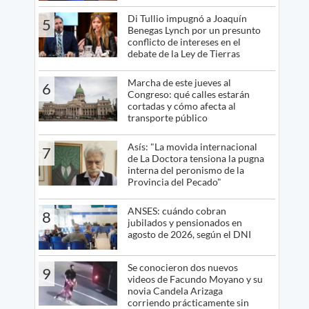
Di Tullio impugnó a Joaquín
5
Benegas Lynch por un presunto
conflicto de intereses en el
debate de la Ley de Tierras
Marcha de este jueves al
6
Congreso: qué calles estarán
cortadas y cómo afecta al
transporte público
Asís: "La movida internacional
7
de La Doctora tensiona la pugna
interna del peronismo de la
Provincia del Pecado"
ANSES: cuándo cobran
8
jubilados y pensionados en
agosto de 2026, según el DNI
Se conocieron dos nuevos
9
videos de Facundo Moyano y su
novia Candela Arizaga
corriendo prácticamente sin