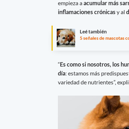
empieza a
acumular más sarr
inflamaciones crónicas
y al
d
Leé también
5 señales de mascotas c
“
Es como si nosotros, los h
día
: estamos más predispuest
variedad de nutrientes”, expl