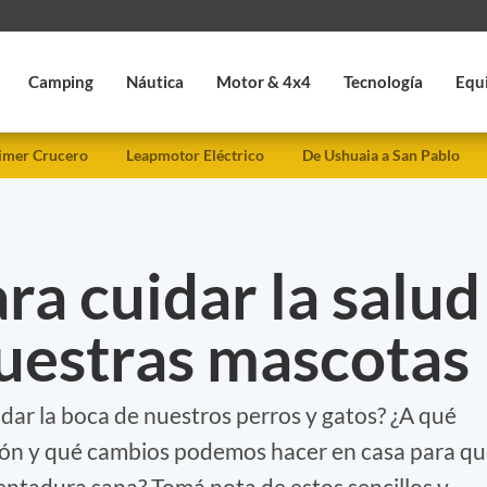
Camping
Náutica
Motor & 4x4
Tecnología
Equ
imer Crucero
Leapmotor Eléctrico
De Ushuaia a San Pablo
ara cuidar la salud
nuestras mascotas
ar la boca de nuestros perros y gatos? ¿A qué
ión y qué cambios podemos hacer en casa para q
entadura sana? Tomá nota de estos sencillos y