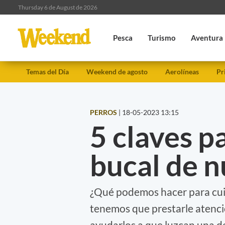
Thursday 6 de August de 2026
Pesca
Turismo
Aventura
Temas del Día
Weekend de agosto
Aerolíneas
Pr
PERROS
|
18-05-2023 13:15
5 claves p
bucal de 
¿Qué podemos hacer para cuid
tenemos que prestarle atenc
ayudarlos a que luzcan una d