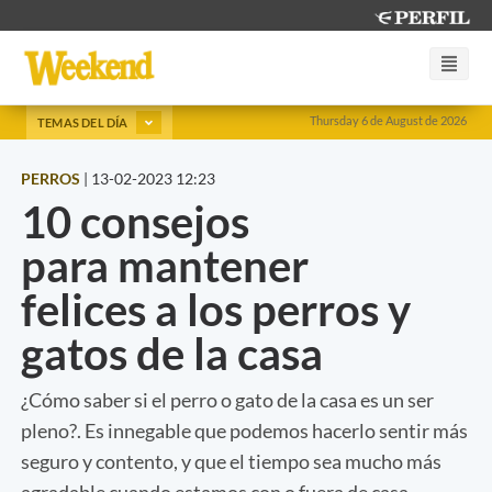
Thursday 6 de August de 2026
TEMAS DEL DÍA
PERROS
|
13-02-2023 12:23
10 consejos
para mantener
felices a los perros y
gatos de la casa
¿Cómo saber si el perro o gato de la casa es un ser
pleno?. Es innegable que podemos hacerlo sentir más
seguro y contento, y que el tiempo sea mucho más
agradable cuando estamos con o fuera de casa.