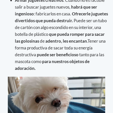
Armar juguetes creativos
. Cuando no es factible
salir a buscar juguetes nuevos,
habrá que ser
ingenioso
: fabricarlos en casa.
Ofrecerle juguetes
divertidos que pueda destruir.
Puede ser un tubo
de cartón con algo escondido en su interior, una
botella de plástico
que pueda romper para sacar
las golosinas
de
adentro,
les encantan
.Tener una
forma productiva de sacar toda su energía
destructiva
puede ser beneficioso
tanto para las
mascota como
para nuestros objetos de
adoración.