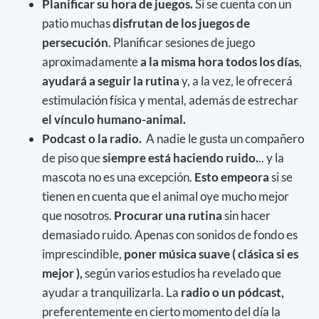
Planificar su hora de juegos.
Si se cuenta con un
patio muchas
disfrutan de los juegos de
persecución
. Planificar sesiones de juego
aproximadamente
a la misma hora todos los días
,
ayudará a seguir la rutina
y, a la vez, le ofrecerá
estimulación física y mental, además de estrechar
el vínculo humano-animal.
Podcast o la radio.
A nadie le gusta un compañero
de piso que
siempre está haciendo ruido.
.. y la
mascota no es una excepción.
Esto empeora
si se
tienen en cuenta que el animal oye mucho mejor
que nosotros.
Procurar una rutina
sin hacer
demasiado ruido. Apenas con sonidos de fondo es
imprescindible,
poner música suave ( clásica si es
mejor ),
según varios estudios ha revelado que
ayudar a tranquilizarla. La
radio o un pódcast,
preferentemente en cierto momento del día la