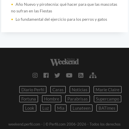
Año Nuevo y pirotecnia: qué hacer para que las mascotas
no sufran en las Fiestas
Lo fundamental del ejercicio para los perros y gatos
Diario Perfil
Caras
Noticias
Marie Claire
Fortuna
Hombre
Parabrisas
Supercampo
Look
Luz
Mia
Lunateen
BATimes
weekend.perfil.com -
| © Perfil.com 2006-2026 - Todos los derechos