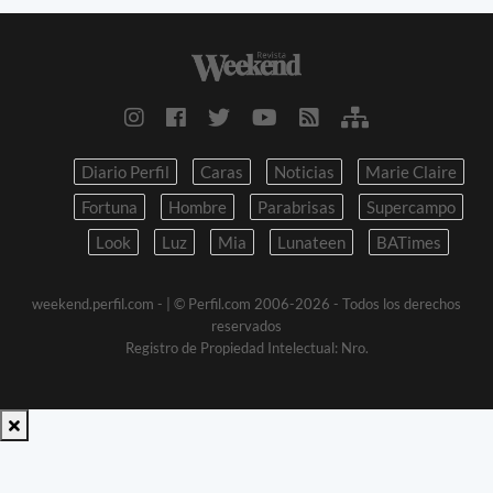
Diario Perfil
Caras
Noticias
Marie Claire
Fortuna
Hombre
Parabrisas
Supercampo
Look
Luz
Mia
Lunateen
BATimes
weekend.perfil.com -
| © Perfil.com 2006-2026 - Todos los derechos
reservados
Registro de Propiedad Intelectual: Nro.