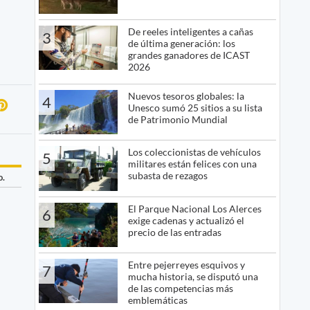
De reeles inteligentes a cañas
3
de última generación: los
grandes ganadores de ICAST
2026
Nuevos tesoros globales: la
4
Unesco sumó 25 sitios a su lista
de Patrimonio Mundial
Los coleccionistas de vehículos
5
militares están felices con una
subasta de rezagos
o.
El Parque Nacional Los Alerces
6
exige cadenas y actualizó el
precio de las entradas
Entre pejerreyes esquivos y
7
mucha historia, se disputó una
de las competencias más
emblemáticas