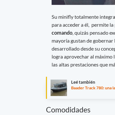
Su minifly totalmente integr
para acceder a él, permite l
comando
, quizás pensado ex
mayoría gustan de gobernar 
desarrollado desde su concep
logra aprovechar al máximo l
las altas prestaciones que m
Leé también
Baader Track 780: una l
Comodidades