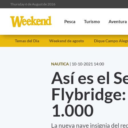
Thursday 6 de August de 2026
Pesca
Turismo
Aventura
Temas del Día
Weekend de agosto
Dique Campo Aleg
NAUTICA
|
10-10-2021 14:00
Así es el 
Flybridge:
1.000
La nueva nave insignia del r