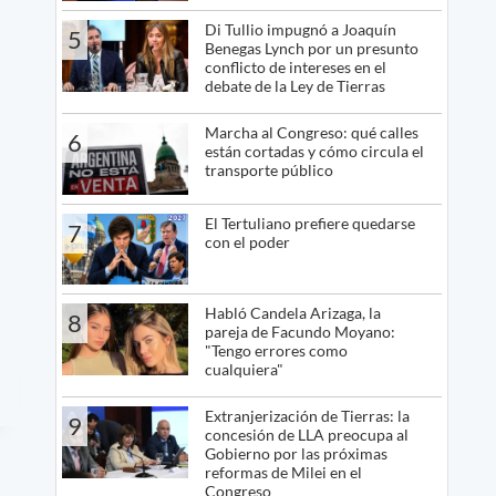
Di Tullio impugnó a Joaquín
5
Benegas Lynch por un presunto
conflicto de intereses en el
debate de la Ley de Tierras
Marcha al Congreso: qué calles
6
están cortadas y cómo circula el
transporte público
El Tertuliano prefiere quedarse
7
con el poder
Habló Candela Arizaga, la
8
pareja de Facundo Moyano:
"Tengo errores como
cualquiera"
Extranjerización de Tierras: la
9
concesión de LLA preocupa al
Gobierno por las próximas
reformas de Milei en el
Congreso