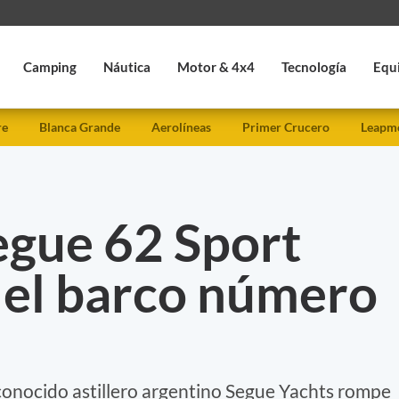
Camping
Náutica
Motor & 4x4
Tecnología
Equ
re
Blanca Grande
Aerolíneas
Primer Crucero
Leapmo
Segue 62 Sport
 el barco número
econocido astillero argentino Segue Yachts rompe