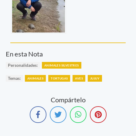
En esta Nota
Personalidades:
ANIMALES SILVESTRES
Temas:
ANIMALES
TORTUGAS
AVES
JUJUY
Compártelo