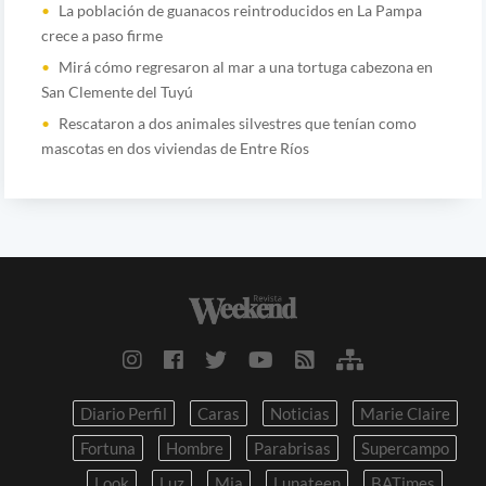
La población de guanacos reintroducidos en La Pampa
crece a paso firme
Mirá cómo regresaron al mar a una tortuga cabezona en
San Clemente del Tuyú
Rescataron a dos animales silvestres que tenían como
mascotas en dos viviendas de Entre Ríos
Diario Perfil
Caras
Noticias
Marie Claire
Fortuna
Hombre
Parabrisas
Supercampo
Look
Luz
Mia
Lunateen
BATimes