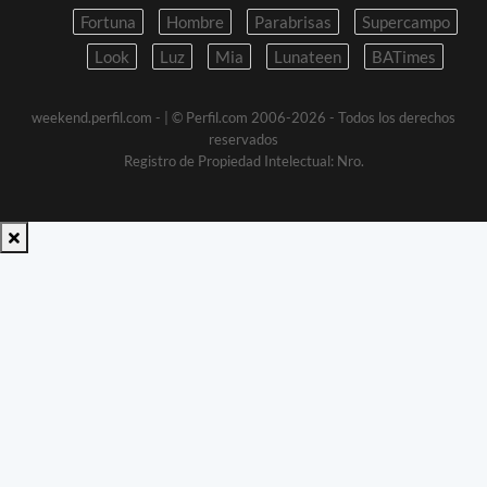
Fortuna
Hombre
Parabrisas
Supercampo
Look
Luz
Mia
Lunateen
BATimes
weekend.perfil.com -
| © Perfil.com 2006-2026 - Todos los derechos
reservados
Registro de Propiedad Intelectual: Nro.