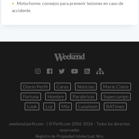
Motorhome: consejos para prevenir lesiones en caso de
accidente
Diario Perfil
Caras
Noticias
Marie Claire
Fortuna
Hombre
Parabrisas
Supercampo
Look
Luz
Mia
Lunateen
BATimes
weekend.perfil.com -
| © Perfil.com 2006-2026 - Todos los derechos
reservados
Registro de Propiedad Intelectual: Nro.