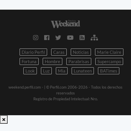
Diario Perfil
Caras
Noticias
Marie Claire
Fortuna
Hombre
Parabrisas
Supercampo
Look
Luz
Mia
Lunateen
BATimes
weekend.perfil.com -
| © Perfil.com 2006-2026 - Todos los derechos
reservados
Registro de Propiedad Intelectual: Nro.