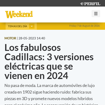
Friday 7 de August de 2026
TEMAS DEL DÍA
MOTOR
|
28-05-2023 14:40
Los fabulosos
Cadillacs: 3 versiones
eléctricas que se
vienen en 2024
No pasa de moda. La marca de automóviles de lujo
creada en 1902 sigue haciendo ruido: fabrica sus
piezas en 3D y promete nuevos modelos híbridos
para el próximo año. La reconversión de un histórico