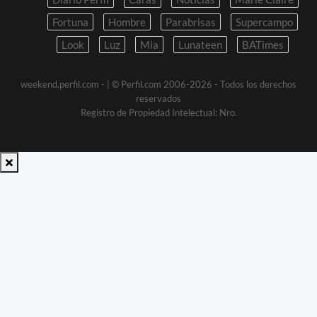
Fortuna
Hombre
Parabrisas
Supercampo
Look
Luz
Mia
Lunateen
BATimes
weekend.perfil.com -
| © Perfil.com 2006-2026 - Todos los derechos
reservados
Registro de Propiedad Intelectual: Nro.