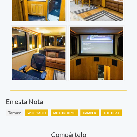
En esta Nota
Temas:
WILL SMITH
MOTORHOME
CAMPER
THE HEAT
Compártelo