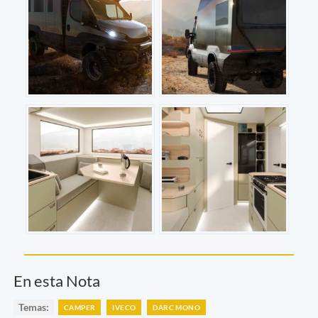
En esta Nota
Temas:
CAMPER
IVECO
DARC MONO