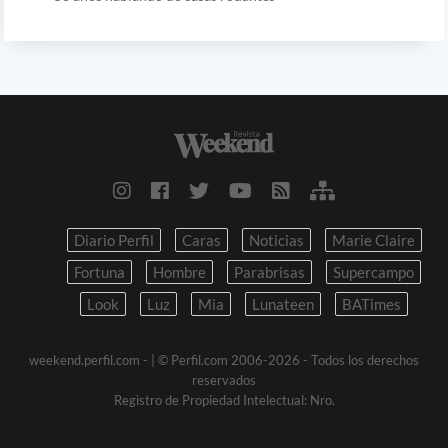
Diario Perfil
Caras
Noticias
Marie Claire
Fortuna
Hombre
Parabrisas
Supercampo
Look
Luz
Mia
Lunateen
BATimes
weekend.perfil.com -
| © Perfil.com 2006-2026 - Todos los derechos
reservados
Registro de Propiedad Intelectual: Nro.