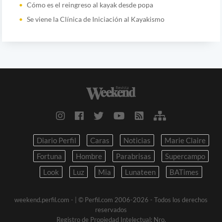
Cómo es el reingreso al kayak desde popa
Se viene la Clínica de Iniciación al Kayakismo
Diario Perfil
Caras
Noticias
Marie Claire
Fortuna
Hombre
Parabrisas
Supercampo
Look
Luz
Mia
Lunateen
BATimes
weekend.perfil.com -
| © Perfil.com 2006-2026 - Todos los derechos
reservados
Registro de Propiedad Intelectual: Nro.