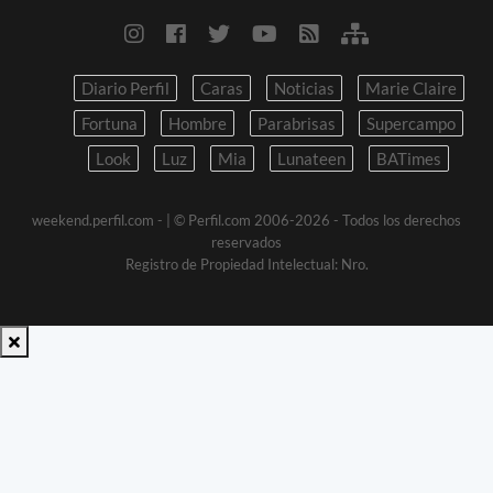
Diario Perfil
Caras
Noticias
Marie Claire
Fortuna
Hombre
Parabrisas
Supercampo
Look
Luz
Mia
Lunateen
BATimes
weekend.perfil.com -
| © Perfil.com 2006-2026 - Todos los derechos
reservados
Registro de Propiedad Intelectual: Nro.