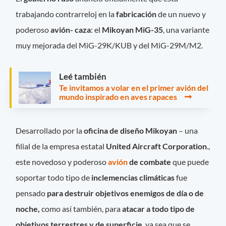
trabajando contrarreloj en la
fabricación
de un nuevo y
poderoso
avión- caza
: el
Mikoyan MiG-35
, una variante
muy mejorada del MiG-29K/KUB y del MiG-29M/M2.
Leé también
Te invitamos a volar en el primer avión del
mundo inspirado en aves rapaces
Desarrollado por la
oficina de diseño Mikoyan
– una
filial de la empresa estatal
United Aircraft Corporation
.,
este novedoso y poderoso
avión
de combate
que puede
soportar todo tipo de
inclemencias climáticas
fue
pensado
para destruir objetivos enemigos de día o de
noche,
como así también, para
atacar a todo tipo de
objetivos terrestres y de superficie
, ya sea que se