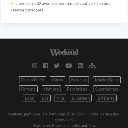
Liberaron a 82 aves recuperadas del cautiverio en una
reserva cordobesa
Diario Perfil
Caras
Noticias
Marie Claire
Fortuna
Hombre
Parabrisas
Supercampo
Look
Luz
Mia
Lunateen
BATimes
weekend.perfil.com -
| © Perfil.com 2006-2026 - Todos los derechos
reservados
Registro de Propiedad Intelectual: Nro.