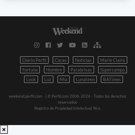
Diario Perfil
Caras
Noticias
Marie Claire
Fortuna
Hombre
Parabrisas
Supercampo
Look
Luz
Mia
Lunateen
BATimes
weekend.perfil.com -
| © Perfil.com 2006-2026 - Todos los derechos
reservados
Registro de Propiedad Intelectual: Nro.