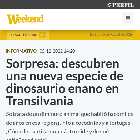
Thursday 6 de August de 2026
TEMAS DEL DÍA
INFORMATIVO
|
05-12-2022 14:20
Sorpresa: descubren
una nueva especie de
dinosaurio enano en
Transilvania
Se trata de un diminuto animal que habitó hace miles
de años en esa región junto a cocodrilos y a tortugas.
¿Cómo lo bautizaron, cuánto mide y de qué
antigüedad data?