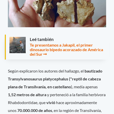
Leé también
Te presentamos a Jakapil, el primer
dinosaurio bípedo acorazado de América
del Sur
Según explicaron los autores del hallazgo, el
bautizado
Transylvanosaurus platycephalus ("reptil de cabeza
plana de Transilvania, en castellano
), medía apenas
1,52 metros de altura
y perteneció a la familia herbívora
Rhabdodontidae, que
vivió
hace aproximadamente
unos
70.000.000 de años
, en la región de Transilvania,