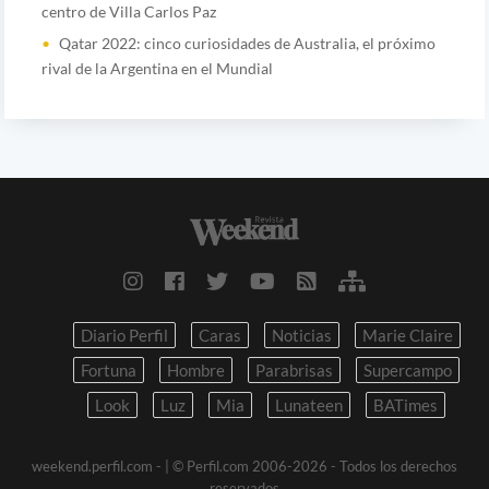
centro de Villa Carlos Paz
Qatar 2022: cinco curiosidades de Australia, el próximo
rival de la Argentina en el Mundial
Diario Perfil
Caras
Noticias
Marie Claire
Fortuna
Hombre
Parabrisas
Supercampo
Look
Luz
Mia
Lunateen
BATimes
weekend.perfil.com -
| © Perfil.com 2006-2026 - Todos los derechos
reservados