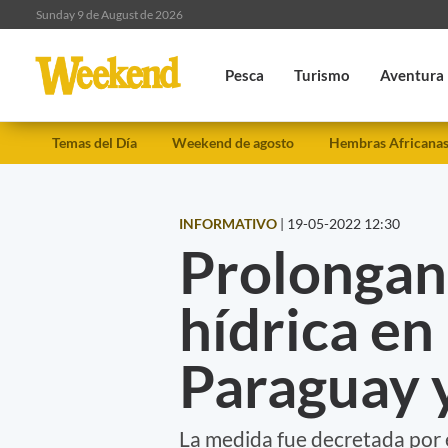
Sunday 9 de August de 2026
Pesca
Turismo
Aventura
Temas del Día
Weekend de agosto
Hembras Africana
INFORMATIVO
|
19-05-2022 12:30
Prolongan
hídrica en 
Paraguay 
La medida fue decretada por 