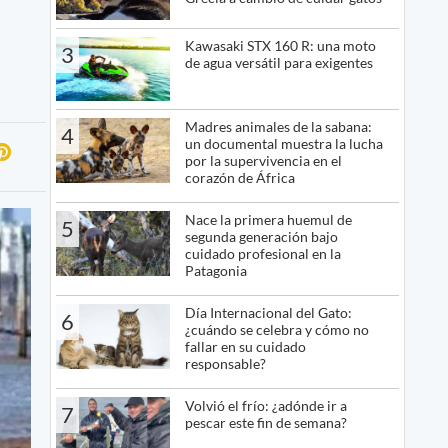
Kawasaki STX 160 R: una moto
3
de agua versátil para exigentes
Madres animales de la sabana:
4
un documental muestra la lucha
por la supervivencia en el
corazón de África
Nace la primera huemul de
5
segunda generación bajo
cuidado profesional en la
Patagonia
Día Internacional del Gato:
6
¿cuándo se celebra y cómo no
fallar en su cuidado
responsable?
Volvió el frío: ¿adónde ir a
7
pescar este fin de semana?