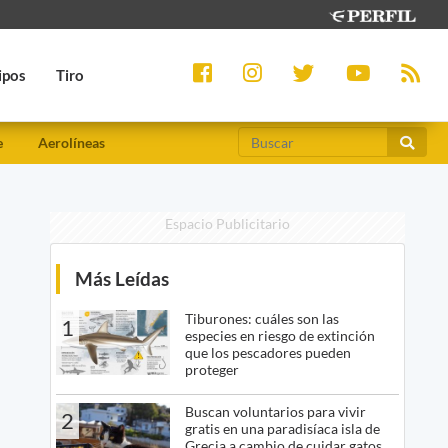
ipos
Tiro
e
Aerolíneas
Espacio Publicitario
Más Leídas
Tiburones: cuáles son las
1
especies en riesgo de extinción
que los pescadores pueden
proteger
Buscan voluntarios para vivir
2
gratis en una paradisíaca isla de
Grecia a cambio de cuidar gatos