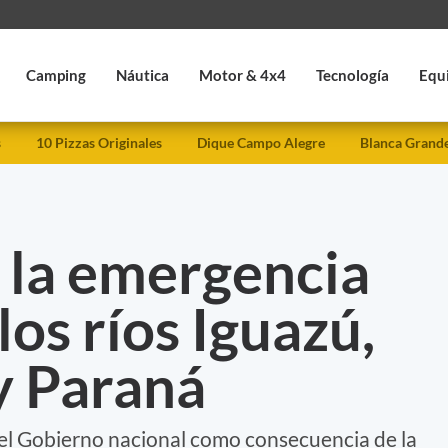
Camping
Náutica
Motor & 4x4
Tecnología
Equ
s
10 Pizzas Originales
Dique Campo Alegre
Blanca Grand
 la emergencia
los ríos Iguazú,
y Paraná
el Gobierno nacional como consecuencia de la