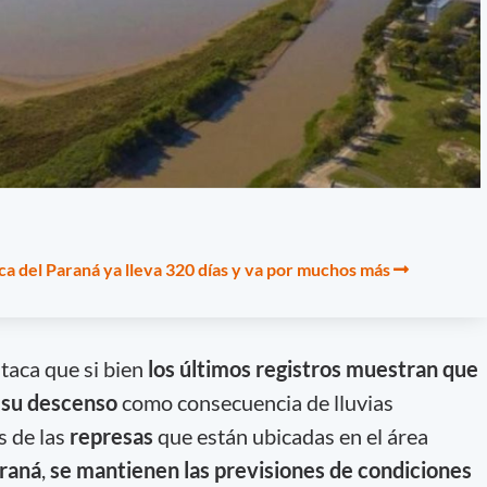
rica del Paraná ya lleva 320 días y va por muchos más
staca que si bien
los últimos registros muestran que
ó su descenso
como consecuencia de lluvias
s de las
represas
que están ubicadas en el área
raná
,
se mantienen las previsiones de condiciones