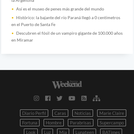
la Argentina
Así es el museo de penes más grande del mundo
Histórico: la bajante del río Paraná llegó a 0 centímetros
en el Puerto de Santa Fe
Descubren el fósil de un vampiro gigante de 100.000 años
en Miramar
Diario Perfil
Caras
Noticias
Marie Claire
Fortuna
Hombre
Parabrisas
Supercampo
Look
Luz
Mia
Lunateen
BATimes