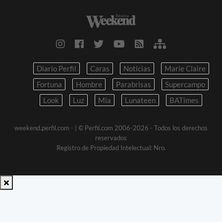
Diario Perfil
Caras
Noticias
Marie Claire
Fortuna
Hombre
Parabrisas
Supercampo
Look
Luz
Mia
Lunateen
BATimes
weekend.perfil.com -
| © Perfil.com 2006-2026 - Todos los derechos
reservados
Registro de Propiedad Intelectual: Nro.